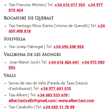
Taxi Francesc Mortes | Tel.
+34 616 017 933
·
+34 977
870 434
Rocafort de Queralt
Taxi Santiago Moix (Santa Coloma de Queralt) | Tel.
+34
659 498 818
Solivella
Taxi Josep Fabregat | Tel.
+34 696 248 852
Vallbona de les Monges
Joan Manel Jové | Tel.
+34 616 426 641
·
+34 973 580
556
Valls
Servei de taxi de Valls (Parada de Taxis Estació
d’autobusos) | Tel.
+34 977 601 010
Taxi Albert | Tel.
+34 683 533 678
|
albertaxivalls@gmail.com
|
www.albertaxi.com
Taxi Caraballo | Tel.
+34 630 11 78 88