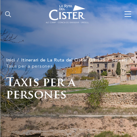
Inici
Itinerari de La Ruta del Cister GR 175
Serveis
Taxis per a persones
Taxis per a
persones