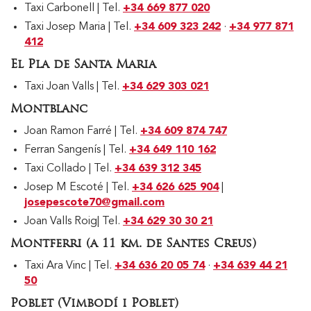
Taxi Carbonell | Tel.
+34 669 877 020
Taxi Josep Maria | Tel.
+34 609 323 242
·
+34 977 871
412
El Pla de Santa Maria
Taxi Joan Valls | Tel.
+34 629 303 021
Montblanc
Joan Ramon Farré | Tel.
+34 609 874 747
Ferran Sangenís | Tel.
+34 649 110 162
Taxi Collado | Tel.
+34 639 312 345
Josep M Escoté | Tel.
+34 626 625 904
|
josepescote70@gmail.com
Joan Valls Roig| Tel.
+34 629 30 30 21
Montferri (a 11 km. de Santes Creus)
Taxi Ara Vinc | Tel.
+34 636 20 05 74
·
+34 639 44 21
50
Poblet (Vimbodí i Poblet)