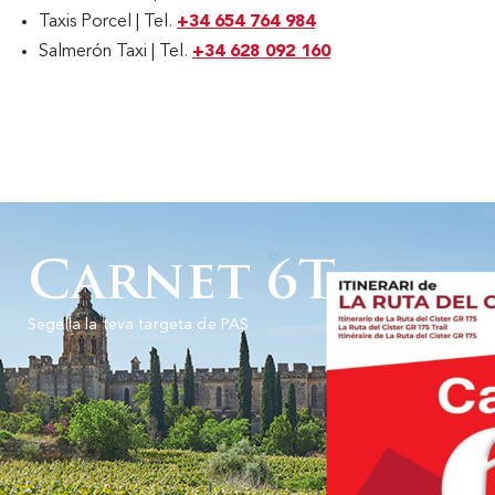
Taxis Porcel | Tel.
+34 654 764 984
Salmerón Taxi | Tel.
+34 628 092 160
Carnet 6T
Segella la teva targeta de PAS